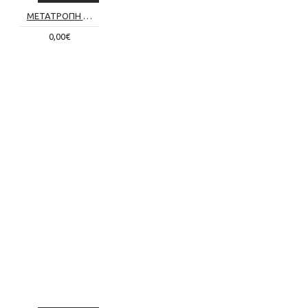
ΜΕΤΑΤΡΟΠΗ ΣΥΜΒΑΤΙΚΟΥ ΤΖΑΚΙΟΥ ΣΕ ΕΝΕΡΓΕΙΑΚΟ Νο1
0,00€