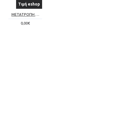
Τιμή eshop
ΜΕΤΑΤΡΟΠΗ ΣΥΜΒΑΤΙΚΟΥ ΤΖΑΚΙΟΥ ΣΕ ΕΝΕΡΓΕΙΑΚΟ Νο2
0,00€