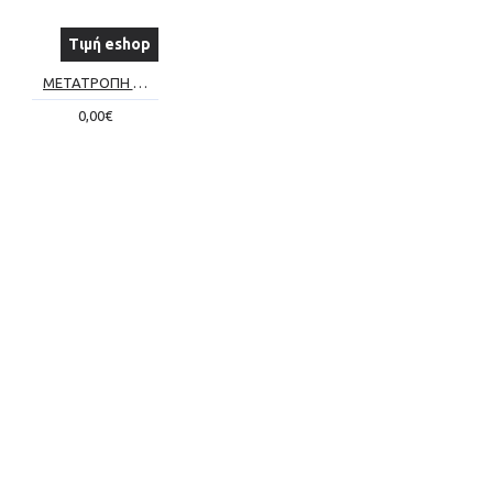
Τιμή eshop
ΜΕΤΑΤΡΟΠΗ ΣΥΜΒΑΤΙΚΟΥ ΤΖΑΚΙΟΥ ΣΕ ΕΝΕΡΓΕΙΑΚΟ Νο3
0,00€