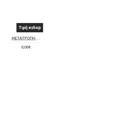
Τιμή eshop
ΜΕΤΑΤΡΟΠΗ ΣΥΜΒΑΤΙΚΟΥ ΤΖΑΚΙΟΥ ΣΕ ΕΝΕΡΓΕΙΑΚΟ Νο5
0,00€