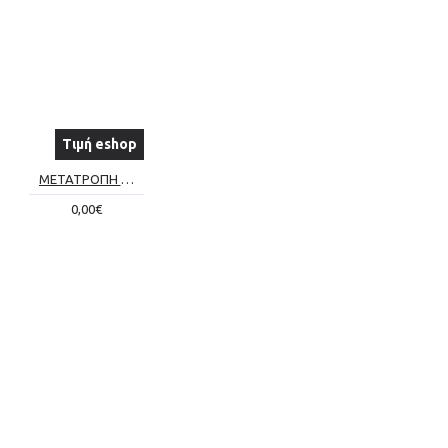
Τιμή eshop
ΜΕΤΑΤΡΟΠΗ ΣΥΜΒΑΤΙΚΟΥ ΤΖΑΚΙΟΥ ΣΕ ΕΝΕΡΓΕΙΑΚΟ Νο7
0,00€