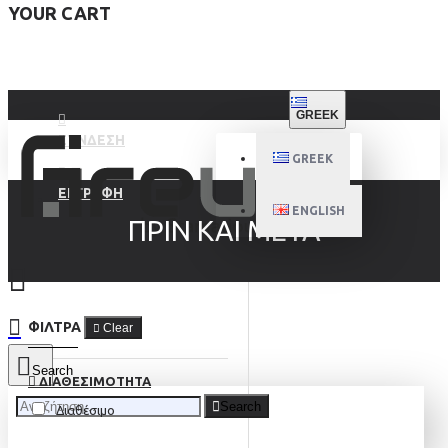
YOUR CART
GREEK
ΣΥΝΔΕΣΗ
GREEK
ΕΓΓΡΑΦΉ
ENGLISH
ΠΡΙΝ ΚΑΙ ΜΕΤΑ
ΦΊΛΤΡΑ
Clear
Search
ΔΙΑΘΕΣΙΜΌΤΗΤΑ
Search
Διαθέσιμο