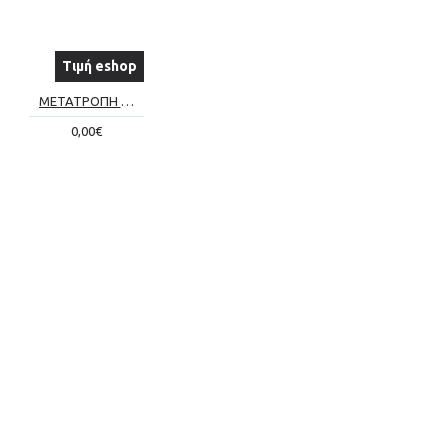
Τιμή eshop
ΜΕΤΑΤΡΟΠΗ ΣΥΜΒΑΤΙΚΟΥ ΤΖΑΚΙΟΥ ΣΕ ΕΝΕΡΓΕΙΑΚΟ Νο4
0,00€