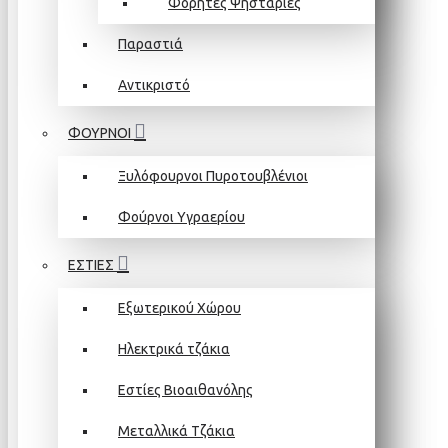
Φορητές Ψησταριές
Παραστιά
Αντικριστό
ΦΟΥΡΝΟΙ
Ξυλόφουρνοι Πυροτουβλένιοι
Φούρνοι Υγραερίου
ΕΣΤΙΕΣ
Εξωτερικού Χώρου
Ηλεκτρικά τζάκια
Εστίες Βιοαιθανόλης
Μεταλλικά Τζάκια