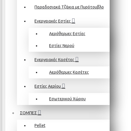
Παραδοσιακά Τζάκια με Πυρότουβλο
Ενεργειακές Εστίες
Αερόθερμες Εστίες
Εστίες Νερού
Ενεργειακές Κασέτες
Αερόθερμες Κασέτες
Εστίες Αερίου
Εσωτερικού Χώρου
ΣΟΜΠΕΣ
Pellet