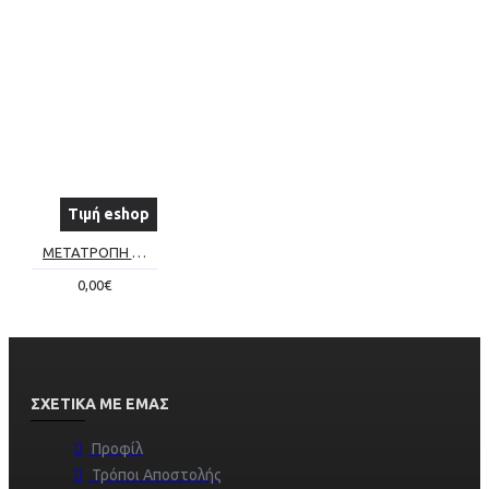
Τιμή eshop
ΜΕΤΑΤΡΟΠΗ ΣΥΜΒΑΤΙΚΟΥ ΤΖΑΚΙΟΥ ΣΕ ΕΝΕΡΓΕΙΑΚΟ Νο9
0,00€
ΣΧΕΤΙΚΆ ΜΕ ΕΜΆΣ
Προφίλ
Τρόποι Αποστολής