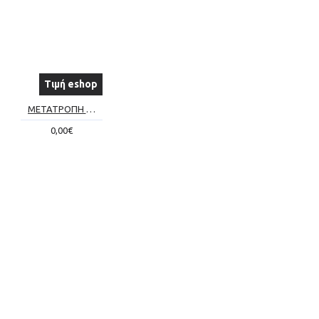
Τιμή eshop
ΜΕΤΑΤΡΟΠΗ ΣΥΜΒΑΤΙΚΟΥ ΤΖΑΚΙΟΥ ΣΕ ΕΝΕΡΓΕΙΑΚΟ Νο6
0,00€