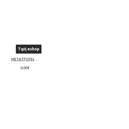
Τιμή eshop
ΜΕΤΑΤΡΟΠΗ ΣΥΜΒΑΤΙΚΟΥ ΤΖΑΚΙΟΥ ΣΕ ΕΝΕΡΓΕΙΑΚΟ Νο8
0,00€