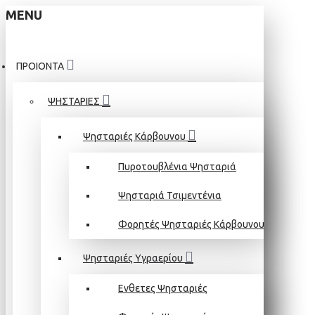
MENU
ΠΡΟΙΟΝΤΑ
ΨΗΣΤΑΡΙΕΣ
Ψησταριές Κάρβουνου
Πυροτουβλένια Ψησταριά
Ψησταριά Τσιμεντένια
Φορητές Ψησταριές Κάρβουνου
Ψησταριές Υγραερίου
Ενθετες Ψησταριές