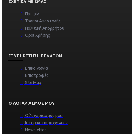
ΣΧΕΤΙΚΆ ΜΕ ΕΜΆΣ
Προφίλ
Τρόποι Αποστολής
Πολιτική Απορρήτου
Οροι Χρήσης
ΕΞΥΠΗΡΈΤΗΣΗ ΠΕΛΑΤΏΝ
Επικοινωνία
Επιστροφές
Site Map
Ο ΛΟΓΑΡΙΑΣΜΌΣ ΜΟΥ
Ο λογαριασμός μου
Ιστορικό παραγγελιών
Newsletter