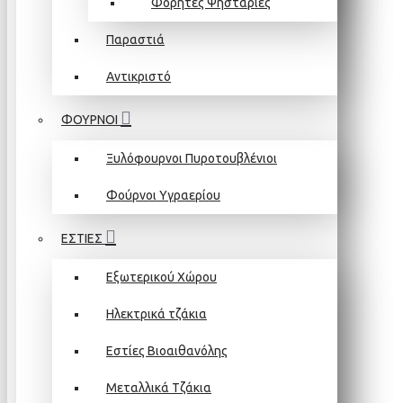
Φορητές Ψησταριές
Παραστιά
Αντικριστό
ΦΟΥΡΝΟΙ
Ξυλόφουρνοι Πυροτουβλένιοι
Φούρνοι Υγραερίου
ΕΣΤΙΕΣ
Εξωτερικού Χώρου
Ηλεκτρικά τζάκια
Εστίες Βιοαιθανόλης
Μεταλλικά Τζάκια