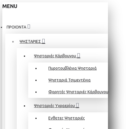
MENU
ΠΡΟΙΟΝΤΑ
ΨΗΣΤΑΡΙΕΣ
Ψησταριές Κάρβουνου
Πυροτουβλένια Ψησταριά
Ψησταριά Τσιμεντένια
Φορητές Ψησταριές Κάρβουνου
Ψησταριές Υγραερίου
Ενθετες Ψησταριές